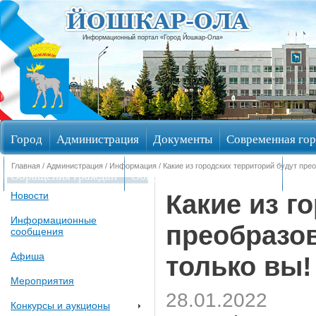
Информационный портал «Город Йошкар-Ола»
Город
Администрация
Документы
Современная гор
Главная
/
Администрация
/
Информация
/ Какие из городских территорий будут пре
Обращения граждан
Общественные обсуждения
Изби
Какие из г
Новости
Информационные
преобразов
сообщения
Афиша
только вы!
Мероприятия
28.01.2022
Конкурсы и аукционы