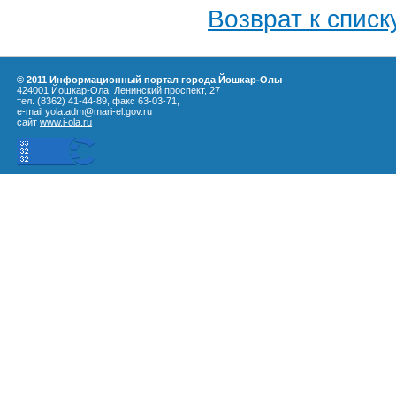
Возврат к списк
© 2011 Информационный портал города Йошкар-Олы
424001 Йошкар-Ола, Ленинский проспект, 27
тел. (8362) 41-44-89, факс 63-03-71,
e-mail yola.adm@mari-el.gov.ru
сайт
www.i-ola.ru