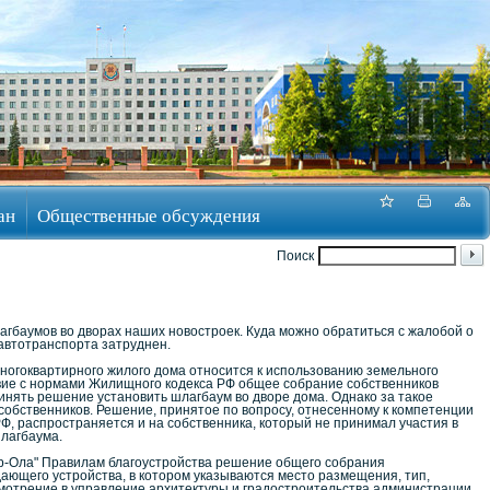
ан
Общественные обсуждения
Поиск
лагбаумов во дворах наших новостроек. Куда можно обратиться с жалобой о
 автотранспорта затруднен.
многоквартирного жилого дома относится к использованию земельного
ствие с нормами Жилищного кодекса РФ общее собрание собственников
нять решение установить шлагбаум во дворе дома. Однако за такое
собственников. Решение, принятое по вопросу, отнесенному к компетенции
, распространяется и на собственника, который не принимал участия в
шлагбаума.
ар-Ола" Правилам благоустройства решение общего собрания
ющего устройства, в котором указываются место размещения, тип,
мотрение в управление архитектуры и градостроительства администрации