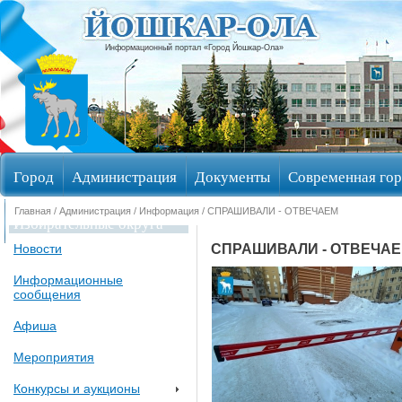
Информационный портал «Город Йошкар-Ола»
Город
Администрация
Документы
Современная гор
Главная
/
Администрация
/
Информация
/ СПРАШИВАЛИ - ОТВЕЧАЕМ
Избирательные округа
СПРАШИВАЛИ - ОТВЕЧА
Новости
Информационные
сообщения
Афиша
Мероприятия
Конкурсы и аукционы