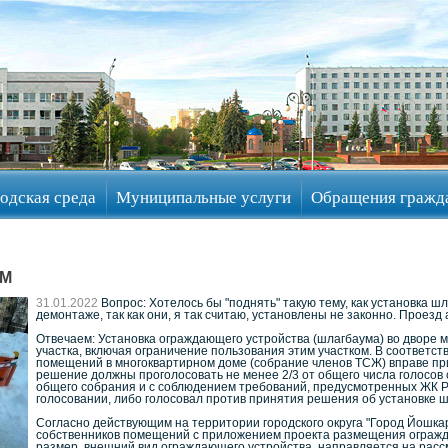
одская среда
Муниципальные услуги
Обращения гражд
ЕМ
31.01.2022
Вопрос: Хотелось бы "поднять" такую тему, как установка ш
демонтаже, так как они, я так считаю, установлены не законно. Проезд
Отвечаем: Установка ограждающего устройства (шлагбаума) во дворе 
участка, включая ограничение пользования этим участком. В соответ
помещений в многоквартирном доме (собрание членов ТСЖ) вправе при
решение должны проголосовать не менее 2/3 от общего числа голосов 
общего собрания и с соблюдением требований, предусмотренных ЖК РФ
голосовании, либо голосовал против принятия решения об установке 
Согласно действующим на территории городского округа "Город Йошк
собственников помещений с приложением проекта размещения огражда
размер, внешний вид ограждающего устройства, направляется на расс