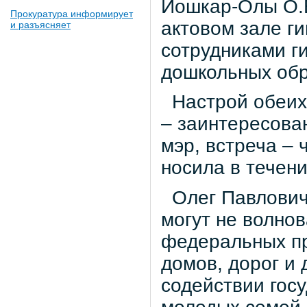
Йошкар-Олы О.В
Прокуратура информирует
актовом зале г
и разъясняет
сотрудниками г
дошкольных обр
Настрой обеих
– заинтересова
мэр, встреча – 
носила в течени
Олег Павлович 
могут не волнов
федеральных пр
домов, дорог и
содействии гос