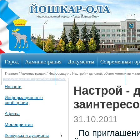
Информационный портал «Город Йошкар-Ола»
Город
Администрация
Документы
Современная гор
Главная
/
Администрация
/
Информация
/ Настрой - деловой, обмен мнениями – за
Обращения граждан
Общественные обсуждения
Изби
Настрой - 
Новости
Информационные
заинтерес
сообщения
Афиша
31.10.2011
Мероприятия
По приглашению
Конкурсы и аукционы