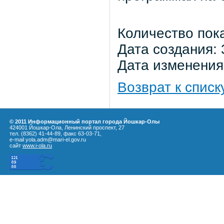
Количество пок
Дата создания: 
Дата изменения:
Возврат к списк
© 2011 Информационный портал города Йошкар-Олы
424001 Йошкар-Ола, Ленинский проспект, 27
тел. (8362) 41-44-89, факс 63-03-71,
e-mail yola.adm@mari-el.gov.ru
сайт
www.i-ola.ru