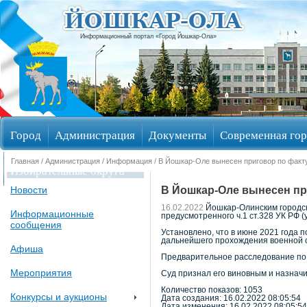
Информационный портал «Город Йошкар-Ола»
Город
Администрация
Документы
Современная гор
Главная
/
Администрация
/
Информация
/ В Йошкар-Оле вынесен приговор по факт
Избирательные округа
В Йошкар-Оле вынесен пр
Новости
16.02.2022
Йошкар-Олинским городск
Информационные
предусмотренного ч.1 ст.328 УК РФ 
сообщения
Установлено, что в июне 2021 года 
дальнейшего прохождения военной с
Афиша
Предварительное расследование по 
Мероприятия
Суд признал его виновным и назначи
Количество показов: 1053
Конкурсы и аукционы
Дата создания: 16.02.2022 08:05:54
Дата изменения: 16.02.2022 08:05:54