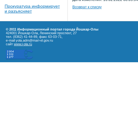
Прокуратура информирует
Возврат к списку
и разъясняет
© 2011 Информационный портал города Йошкар-Олы
424001 Йошкар-Ола, Ленинский проспект, 27
тел. (8362) 41-44-89, факс 63-03-71,
e-mail yola.adm@mari-el.gov.ru
сайт
www.i-ola.ru