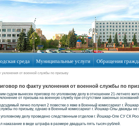
одская среда
Муниципальные услуги
Обращения гражд
у уклонения от военной службы по призыву
иговор по факту уклонения от военной службы по при
им судом вынесен приговор по уголовному делу в отношении 21-летнего жит
(уклонение от призыва на военную службу при отсутствии законных оснований
подсудимый лично получил 2 повестки о явке в Военный комиссариат г. Йошк
лужбы по призыву, однако в Военный комиссариат г. Йошкар-Олы дважды не 
уголовному делу проведено следственным отделом г. Йошкар-Оле СУ СК Росс
л наказание в виде штрафа в размере двадцать пять тысяч рублей.