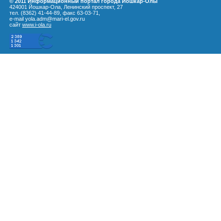
© 2011 Информационный портал города Йошкар-Олы
424001 Йошкар-Ола, Ленинский проспект, 27
тел. (8362) 41-44-89, факс 63-03-71,
e-mail yola.adm@mari-el.gov.ru
сайт
www.i-ola.ru