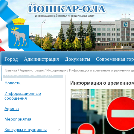
Информационный портал «Город Йошкар-Ола»
Город
Администрация
Документы
Современная гор
Главная
/
Администрация
/
Информация
/ Информация о временном ограничении дв
Избирательные округа
Информация о временном 
Новости
Информационные
сообщения
Афиша
Мероприятия
Конкурсы и аукционы