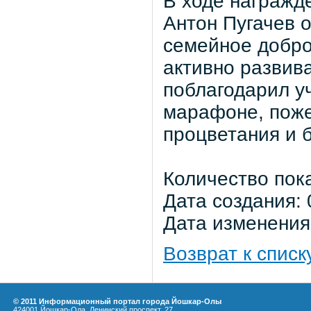
В ходе награжд
Антон Пугачев о
семейное добро
активно развива
поблагодарил уч
марафоне, поже
процветания и 
Количество пок
Дата создания: 
Дата изменения:
Возврат к списк
© 2011 Информационный портал города Йошкар-Олы
424001 Йошкар-Ола, Ленинский проспект, 27