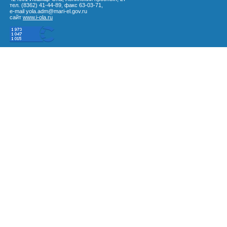
тел. (8362) 41-44-89, факс 63-03-71,
e-mail yola.adm@mari-el.gov.ru
сайт
www.i-ola.ru