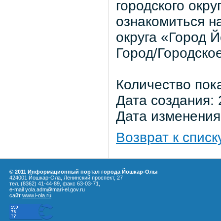
городского окр
ознакомиться н
округа «Город 
Город/Городско
Количество пок
Дата создания: 
Дата изменения:
Возврат к списк
© 2011 Информационный портал города Йошкар-Олы
424001 Йошкар-Ола, Ленинский проспект, 27
тел. (8362) 41-44-89, факс 63-03-71,
e-mail yola.adm@mari-el.gov.ru
сайт
www.i-ola.ru