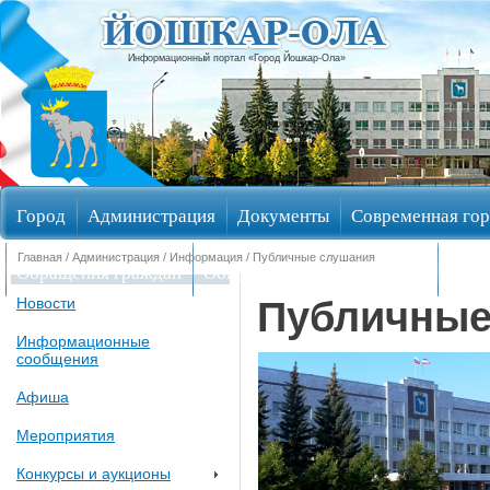
Информационный портал «Город Йошкар-Ола»
Город
Администрация
Документы
Современная гор
Главная
/
Администрация
/
Информация
/ Публичные слушания
Обращения граждан
Общественные обсуждения
Изби
Публичные
Новости
Информационные
сообщения
Афиша
Мероприятия
Конкурсы и аукционы