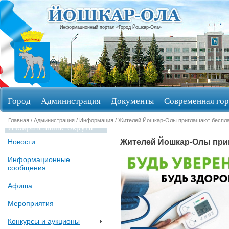
Информационный портал «Город Йошкар-Ола»
Город
Администрация
Документы
Современная гор
Главная
/
Администрация
/
Информация
/ Жителей Йошкар-Олы приглашают беспла
Избирательные округа
Жителей Йошкар-Олы при
Новости
Информационные
сообщения
Афиша
Мероприятия
Конкурсы и аукционы