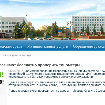
одская среда
Муниципальные услуги
Обращения гражд
тно проверить тонометры
глашают бесплатно проверить тонометры
06.04.2022
В рамках проведения Всероссийской акции «Будь уверен! Буд
«Марийский ЦСМ» будет осуществляться прием граждан для проведен
индивидуальных бытовых тонометров артериального давления.
Цель акции – обратить внимание жителей нашей страны на значимость
который сейчас есть в каждой семье, — это лучший пример для этого, 
Прием граждан будет проводиться по адресу: г. Йошкар-Ола, ул. Соловьев