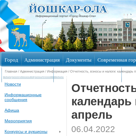
Информационный портал «Город Йошкар-Ола»
Город
Администрация
Документы
Современная гор
Главная
/
Администрация
/
Информация
/ Отчетность, взносы и налоги: календарь
Обращения граждан
Общественные обсуждения
Изби
Отчетность
Новости
Информационные
календарь
сообщения
Афиша
апрель
Мероприятия
06.04.2022
Конкурсы и аукционы