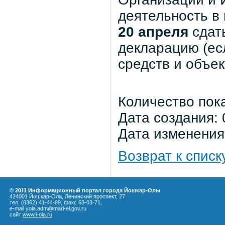
деятельность в
20 апреля
сдат
декларацию (ес
средств и объе
Количество пок
Дата создания: 
Дата изменения:
Возврат к списк
© 2011 Информационный портал города Йошкар-Олы
424001 Йошкар-Ола, Ленинский проспект, 27
тел. (8362) 41-44-89, факс 63-03-71,
e-mail yola.adm@mari-el.gov.ru
сайт
www.i-ola.ru