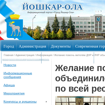
Информационный портал «Город Йошкар-Ола»
Город
Администрация
Документы
Современная гор
Главная
/
Администрация
/
Информация
/ Желание помочь жителям ДНР и ЛНР объ
Обращения граждан
Общественные обсуждения
Изби
Желание п
Новости
Информационные
объединил
сообщения
Афиша
по всей ре
Мероприятия
Конкурсы и аукционы