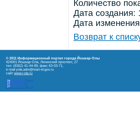
Количество пок
Дата создания: 
Дата изменения:
Возврат к списк
© 2011 Информационный портал города Йошкар-Олы
424001 Йошкар-Ола, Ленинский проспект, 27
тел. (8362) 41-44-89, факс 63-03-71,
e-mail yola.adm@mari-el.gov.ru
сайт
www.i-ola.ru