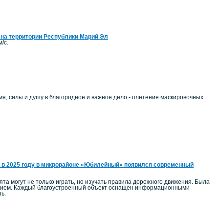
 на территории Республики Марий Эл
/с.
, силы и душу в благородное и важное дело - плетение маскировочных
 в 2025 году в микрорайоне «Юбилейный» появился современный
а могут не только играть, но изучать правила дорожного движения. Была
ением. Каждый благоустроенный объект оснащен информационными
ь.