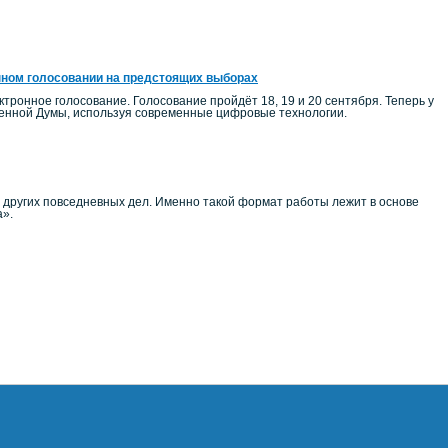
нном голосовании на предстоящих выборах
тронное голосование. Голосование пройдёт 18, 19 и 20 сентября. Теперь у
венной Думы, используя современные цифровые технологии.
и других повседневных дел. Именно такой формат работы лежит в основе
а».