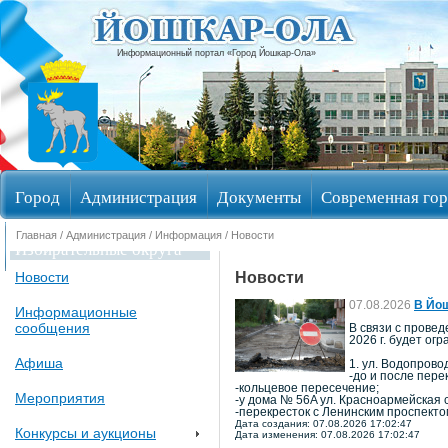
Информационный портал «Город Йошкар-Ола»
Город
Администрация
Документы
Современная гор
Главная
/
Администрация
/
Информация
/ Новости
Избирательные округа
Новости
Новости
07.08.2026
В Йош
Информационные
сообщения
В связи с провед
2026 г. будет ог
Афиша
1. ул. Водопрово
-до и после пере
-кольцевое пересечение;
Мероприятия
-у дома № 56A ул. Красноармейская 
-перекресток с Ленинским проспекто
Дата создания: 07.08.2026 17:02:47
Конкурсы и аукционы
Дата изменения: 07.08.2026 17:02:47