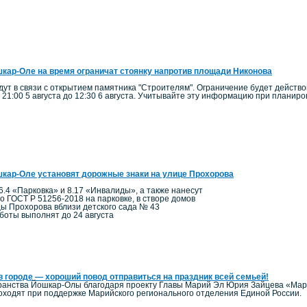
кар-Оле на время ограничат стоянку напротив площади Никонова
ут в связи с открытием памятника "Строителям". Ограничение будет действо
 21:00 5 августа до 12:30 6 августа. Учитывайте эту информацию при планир
кар-Оле установят дорожные знаки на улице Прохорова
6.4 «Парковка» и 8.17 «Инвалиды», а также нанесут
по ГОСТ Р 51256-2018 на парковке, в створе домов
цы Прохорова вблизи детского сада № 43
боты выполнят до 24 августа
в городе — хороший повод отправиться на праздник всей семьей!
ранства Йошкар-Олы благодаря проекту Главы Марий Эл Юрия Зайцева «Мари
ходят при поддержке Марийского регионального отделения Единой России.