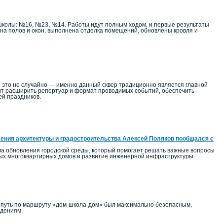
школы: №16, №23, №14. Работы идут полным ходом, и первые результаты
на полов и окон, выполнена отделка помещений, обновлены кровля и
 это не случайно — именно данный сквер традиционно является главной
т расширить репертуар и формат проводимых событий, обеспечить
ей праздников.
ения архитектуры и градостроительства Алексей Поляков пообщался с
ма обновления городской среды, который помогает решать важные вопросы
ных многоквартирных домов и развитие инженерной инфраструктуры.
ы путь по маршруту «дом-школа-дом» был максимально безопасным,
едениям.