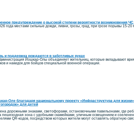
енное предупреждение о высокой степени вероятности возникновения ЧС
026 года местами сильные дожди, ливни, грозы, град, при грозе порывы 15-20 м
ь и поддержка рождаются в заботливых руках
администрация Йошкар-Олы объединяет жительниц, которые вкладывают время
ков и накидок для бойцов специальной военной операции.
кар-Оле благодаря национальному проекту «Инфраструктура для жизни»
огородок» для детей
на дорожными знаками, светофорами, остановочными павильонами, где ребят
а пешеходная зона с удобными скамейками, уличным освещением и озелен
телями QR-кодов, посредством которых жители могут оставлять обратную связ