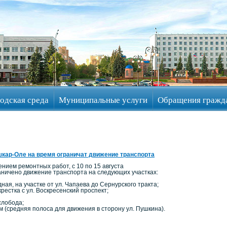
одская среда
Муниципальные услуги
Обращения гражд
кар-Оле на время ограничат движение транспорта
ением ремонтных работ, с 10 по 15 августа
раничено движение транспорта на следующих участках:
дная, на участке от ул. Чапаева до Сернурского тракта;
крестка с ул. Воскресенский проспект;
слобода;
м (средняя полоса для движения в сторону ул. Пушкина).