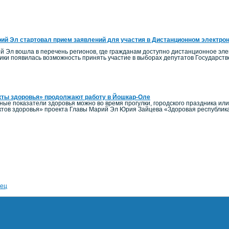
ий Эл стартовал прием заявлений для участия в Дистанционном электро
й Эл вошла в перечень регионов, где гражданам доступно дистанционное элек
ики появилась возможность принять участие в выборах депутатов Государст
кты здоровья» продолжают работу в Йошкар-Оле
ные показатели здоровья можно во время прогулки, городского праздника ил
тов здоровья» проекта Главы Марий Эл Юрия Зайцева «Здоровая республик
ец