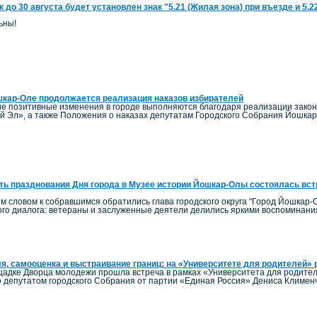
к до 30 августа будет установлен знак "5.21 (Жилая зона) при въезде и 5.
ьны!
кар-Оле продолжается реализация наказов избирателей
гие позитивные изменения в городе выполняются благодаря реализации зако
й Эл», а также Положения о наказах депутатам Городского Собрания Йошка
ть празднования Дня города в Музее истории Йошкар-Олы состоялась вст
м словом к собравшимся обратились глава городского округа "Город Йошкар-О
го диалога: ветераны и заслуженные деятели делились яркими воспоминания
я, самооценка и выстраивание границ: на «Университете для родителей» р
ощадке Дворца молодежи прошла встреча в рамках «Университета для родител
 депутатом городского Собрания от партии «Единая Россия» Дениса Клименч