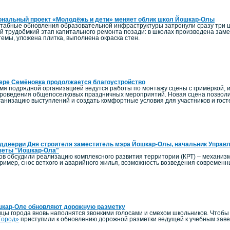
ональный проект «Молодёжь и дети» меняет облик школ Йошкар-Олы
штабные обновления образовательной инфраструктуры затронули сразу три 
й трудоёмкий этап капитального ремонта позади: в школах произведена заме
емы, уложена плитка, выполнена окраска стен.
ере Семёновка продолжается благоустройство
мя подрядной организацией ведутся работы по монтажу сцены с гримёркой, и
роведения общепоселковых праздничных мероприятий. Новая сцена позволи
ганизацию выступлений и создать комфортные условия для участников и гост
ддверии Дня строителя заместитель мэра Йошкар-Олы, начальник Управл
зеты "Йошкар-Ола"
ов обсудили реализацию комплексного развития территории (КРТ) – механиз
пример, снос ветхого и аварийного жилья, возможность возведения современ
шкар-Оле обновляют дорожную разметку
ицы города вновь наполнятся звонкими голосами и смехом школьников. Чтоб
Город»
приступили к обновлению дорожной разметки ведущей к учебным зав