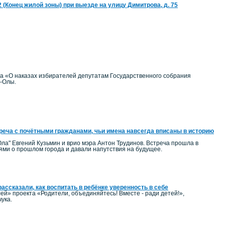
22 (Конец жилой зоны) при выезде на улицу Димитрова, д. 75
на «О наказах избирателей депутатам Государственного собрания
р-Олы.
реча с почётными гражданами, чьи имена навсегда вписаны в историю
ла" Евгений Кузьмин и врио мэра Антон Трудинов. Встреча прошла в
ми о прошлом города и давали напутствия на будущее.
ассказали, как воспитать в ребёнке уверенность в себе
ей» проекта «Родители, объединяйтесь! Вместе - ради детей!»,
ука.