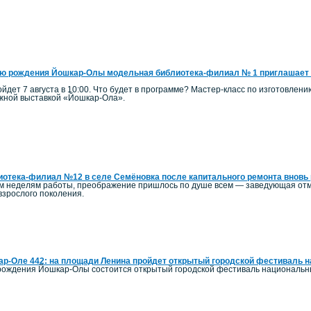
ю рождения Йошкар-Олы модельная библиотека-филиал № 1 приглашает 
йдет 7 августа в 10:00. Что будет в программе? Мастер-класс по изготовлен
ижной выставкой «Йошкар-Ола».
отека-филиал №12 в селе Семёновка после капитального ремонта вновь 
ым неделям работы, преображение пришлось по душе всем — заведующая отм
 взрослого поколения.
р-Оле 442: на площади Ленина пройдет открытый городской фестиваль 
ь рождения Йошкар-Олы состоится открытый городской фестиваль национальн