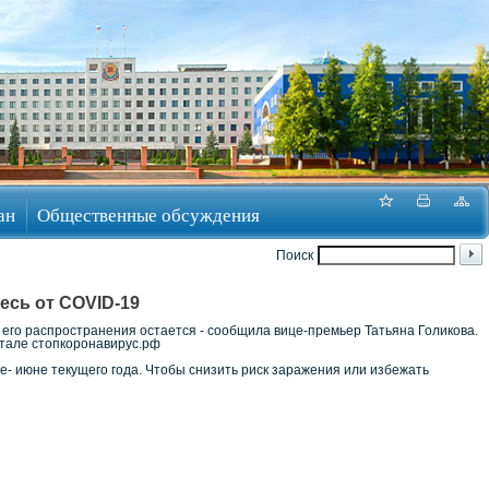
ан
Общественные обсуждения
Поиск
есь от COVID-19
его распространения остается - сообщила вице-премьер Татьяна Голикова.
ртале стопкоронавирус.рф
е- июне текущего года. Чтобы снизить риск заражения или избежать