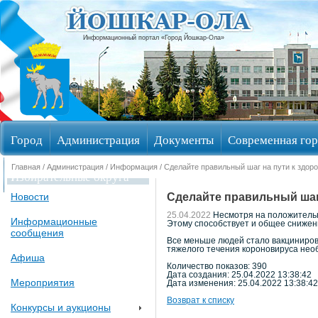
Информационный портал «Город Йошкар-Ола»
Город
Администрация
Документы
Современная гор
Главная
/
Администрация
/
Информация
/ Сделайте правильный шаг на пути к здор
Избирательные округа
Сделайте правильный шаг 
Новости
25.04.2022
Несмотря на положительн
Информационные
Этому способствует и общее снижени
сообщения
Все меньше людей стало вакцинирова
тяжелого течения короновируса нео
Афиша
Количество показов: 390
Дата создания: 25.04.2022 13:38:42
Мероприятия
Дата изменения: 25.04.2022 13:38:42
Возврат к списку
Конкурсы и аукционы