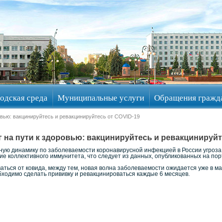
одская среда
Муниципальные услуги
Обращения гражд
овью: вакцинируйтесь и ревакцинируйтесь от COVID-19
на пути к здоровью: вакцинируйтесь и ревакцинируйт
ую динамику по заболеваемости коронавирусной инфекцией в России угроза 
е коллективного иммунитета, что следует из данных, опубликованных на по
ться от ковида, между тем, новая волна заболеваемости ожидается уже в ма
бходимо сделать прививку и ревакцинироваться каждые 6 месяцев.