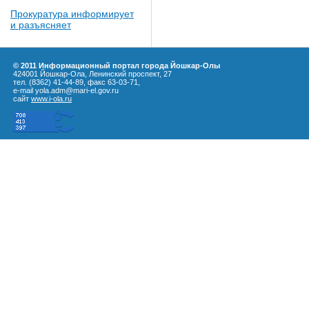
Прокуратура информирует
и разъясняет
© 2011 Информационный портал города Йошкар-Олы
424001 Йошкар-Ола, Ленинский проспект, 27
тел. (8362) 41-44-89, факс 63-03-71,
e-mail yola.adm@mari-el.gov.ru
сайт
www.i-ola.ru