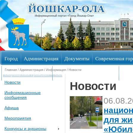
Информационный портал «Город Йошкар-Ола»
Город
Администрация
Документы
Современная гор
Главная
/
Администрация
/
Информация
/ Новости
Обращения граждан
Общественные обсуждения
Изби
Новости
Новости
Информационные
сообщения
06.08.
Афиша
национ
для жи
Мероприятия
«Юбил
Конкурсы и аукционы