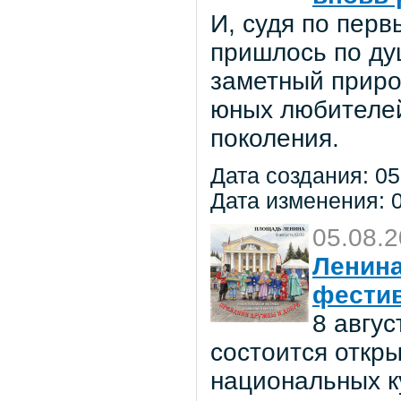
И, судя по пер
пришлось по ду
заметный приро
юных любителей 
поколения.
Дата создания: 05
Дата изменения: 0
05.08.
Ленина
фестив
8 авгу
состоится откр
национальных к