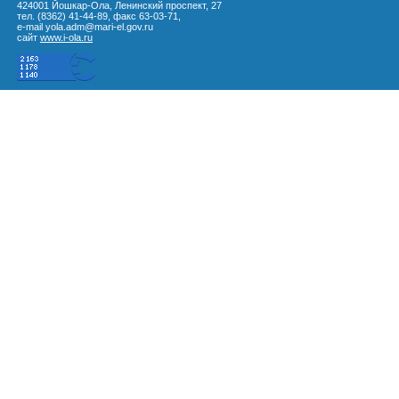
424001 Йошкар-Ола, Ленинский проспект, 27
тел. (8362) 41-44-89, факс 63-03-71,
e-mail yola.adm@mari-el.gov.ru
сайт
www.i-ola.ru