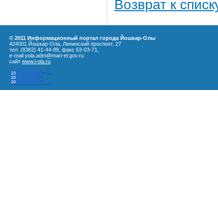
Возврат к списк
© 2011 Информационный портал города Йошкар-Олы
424001 Йошкар-Ола, Ленинский проспект, 27
тел. (8362) 41-44-89, факс 63-03-71,
e-mail yola.adm@mari-el.gov.ru
сайт
www.i-ola.ru