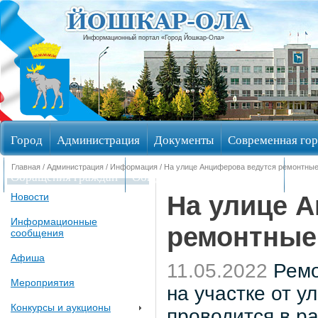
Информационный портал «Город Йошкар-Ола»
Город
Администрация
Документы
Современная гор
Главная
/
Администрация
/
Информация
/ На улице Анциферова ведутся ремонтны
Обращения граждан
Общественные обсуждения
Изби
На улице 
Новости
Информационные
ремонтные
сообщения
Афиша
11.05.2022
Ремо
Мероприятия
на участке от у
Конкурсы и аукционы
проводится в р