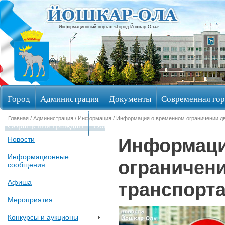
Информационный портал «Город Йошкар-Ола»
Город
Администрация
Документы
Современная гор
Главная
/
Администрация
/
Информация
/ Информация о временном ограничении дв
Обращения граждан
Общественные обсуждения
Изби
Информаци
Новости
Информационные
ограничени
сообщения
Афиша
транспорт
Мероприятия
Конкурсы и аукционы