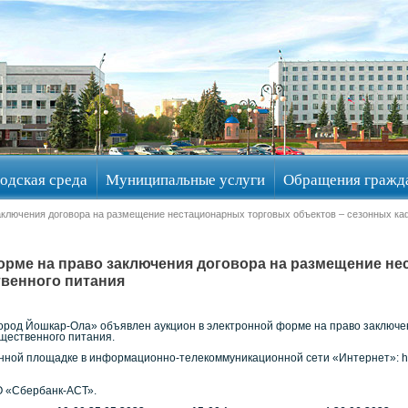
одская среда
Муниципальные услуги
Обращения гражд
аключения договора на размещение нестационарных торговых объектов – сезонных ка
орме на право заключения договора на размещение не
твенного питания
Город Йошкар-Ола» объявлен аукцион в электронной форме на право заключ
бщественного питания.
нной площадке в информационно-телекоммуникационной сети «Интернет»: http
О «Сбербанк-АСТ».