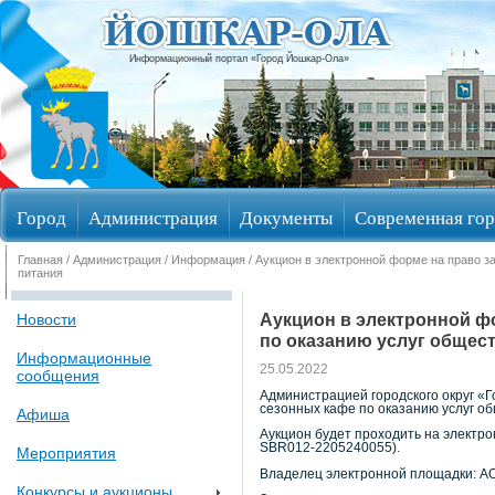
Информационный портал «Город Йошкар-Ола»
Город
Администрация
Документы
Современная гор
Главная
/
Администрация
/
Информация
/ Аукцион в электронной форме на право з
Избирательные округа
питания
Аукцион в электронной ф
Новости
по оказанию услуг общес
Информационные
25.05.2022
сообщения
Администрацией городского округ «
сезонных кафе по оказанию услуг о
Афиша
Аукцион будет проходить на электро
SBR012-2205240055).
Мероприятия
Владелец электронной площадки: А
Конкурсы и аукционы