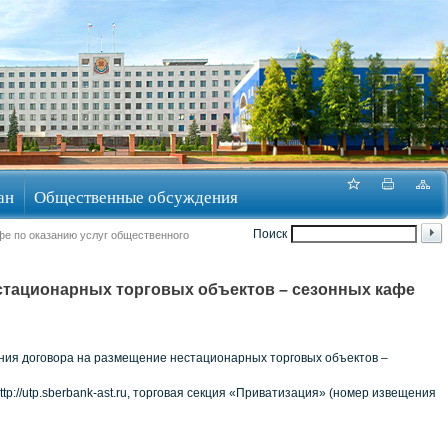
ан
Общественные обсуждения
Поиск
фе по оказанию услуг общественного
стационарных торговых объектов – сезонных кафе
ения договора на размещение нестационарных торговых объектов –
://utp.sberbank-ast.ru, торговая секция «Приватизация» (номер извещения