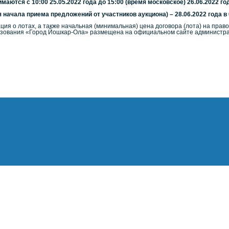
маются с 10:00 25.05.2022 года до 15:00 (время московское) 26.06.2022 го
 начала приема предложений от участников аукциона) – 28.06.2022 года в 
ия о лотах, а также начальная (минимальная) цена договора (лота) на прав
зования «Город Йошкар-Ола» размещена на официальном сайте администрации