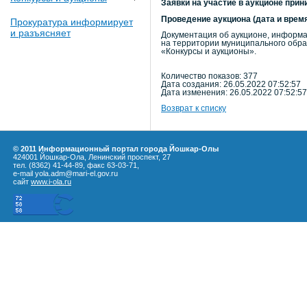
Заявки на участие в аукционе прини
Проведение аукциона (дата и время
Прокуратура информирует
и разъясняет
Документация об аукционе, информац
на территории муниципального обра
«Конкурсы и аукционы».
Количество показов: 377
Дата создания: 26.05.2022 07:52:57
Дата изменения: 26.05.2022 07:52:57
Возврат к списку
© 2011 Информационный портал города Йошкар-Олы
424001 Йошкар-Ола, Ленинский проспект, 27
тел. (8362) 41-44-89, факс 63-03-71,
e-mail yola.adm@mari-el.gov.ru
сайт
www.i-ola.ru