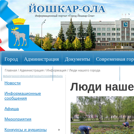
Информационный портал «Город Йошкар-Ола»
Город
Администрация
Документы
Современная гор
Главная
/
Администрация
/
Информация
/ Люди нашего города
Обращения граждан
Общественные обсуждения
Изби
Люди наше
Новости
Информационные
сообщения
Афиша
Мероприятия
Конкурсы и аукционы