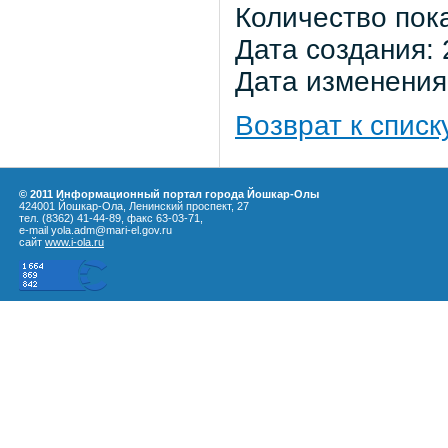
Количество пок
Дата создания: 
Дата изменения:
Возврат к списк
© 2011 Информационный портал города Йошкар-Олы
424001 Йошкар-Ола, Ленинский проспект, 27
тел. (8362) 41-44-89, факс 63-03-71,
e-mail yola.adm@mari-el.gov.ru
сайт
www.i-ola.ru