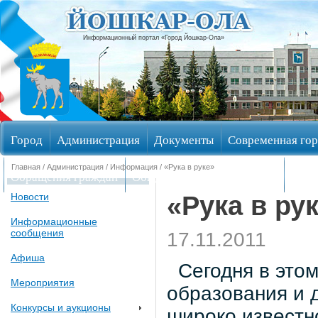
Информационный портал «Город Йошкар-Ола»
Город
Администрация
Документы
Современная гор
Главная
/
Администрация
/
Информация
/ «Рука в руке»
Обращения граждан
Общественные обсуждения
Изби
«Рука в ру
Новости
Информационные
сообщения
17.11.2011
Афиша
Сегодня в этом
Мероприятия
образования и 
Конкурсы и аукционы
широко известн