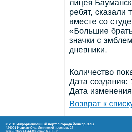
лицея Бауманск
ребят, сказали 
вместе со студ
«Большие брать
значки с эмбле
дневники.
Количество пок
Дата создания: 
Дата изменения:
Возврат к списк
© 2011 Информационный портал города Йошкар-Олы
424001 Йошкар-Ола, Ленинский проспект, 27
тел. (8362) 41-44-89, факс 63-03-71,