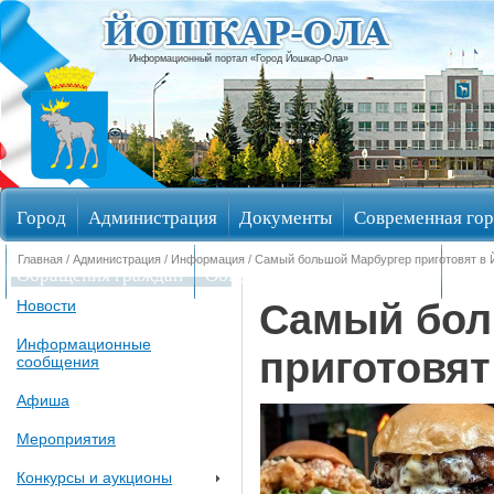
Информационный портал «Город Йошкар-Ола»
Город
Администрация
Документы
Современная гор
Главная
/
Администрация
/
Информация
/ Самый большой Марбургер приготовят в
Обращения граждан
Общественные обсуждения
Изби
Самый бол
Новости
Информационные
приготовят
сообщения
Афиша
Мероприятия
Конкурсы и аукционы