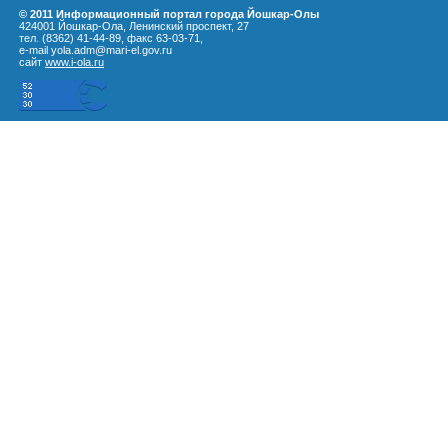
© 2011 Информационный портал города Йошкар-Олы
424001 Йошкар-Ола, Ленинский проспект, 27
тел. (8362) 41-44-89, факс 63-03-71,
e-mail yola.adm@mari-el.gov.ru
сайт
www.i-ola.ru