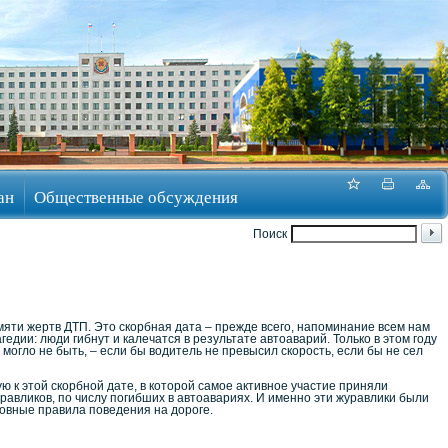
ан
Общественные обсуждения
Поиск
мяти жертв ДТП. Это скорбная дата – прежде всего, напоминание всем нам
дии: люди гибнут и калечатся в результате автоаварий. Только в этом году
огло не быть, – если бы водитель не превысил скорость, если бы не сел
к этой скорбной дате, в которой самое активное участие приняли
авликов, по числу погибших в автоавариях. И именно эти журавлики были
овные правила поведения на дороге.