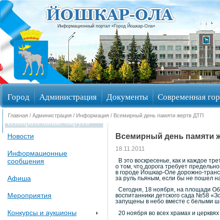
Информационный портал «Город Йошкар-Ола»
Город
Администрация
Документы
Современная гор
Главная
/
Администрация
/
Информация
/ Всемирный день памяти жертв ДТП
Избирательные округа
Всемирный день памяти 
Новости
18.11.2011
Информационные
сообщения
В это воскресенье, как и каждое тр
о том, что дорога требует предельн
в городе Йошкар-Оле дорожно-трансп
Афиша
за руль пьяным, если бы не пошел 
Сегодня, 18 ноября, на площади Об
Мероприятия
воспитанники детского сада №58 «Зо
запущены в небо вместе с белыми ш
Конкурсы и аукционы
20 ноября во всех храмах и церквя