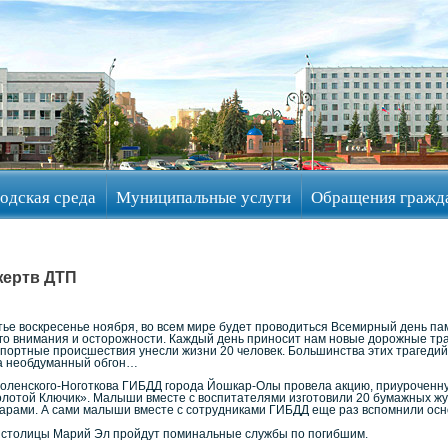
одская среда
Муниципальные услуги
Обращения гражд
жертв ДТП
етье воскресенье ноября, во всем мире будет проводиться Всемирный день па
ого внимания и осторожности. Каждый день приносит нам новые дорожные траге
ортные происшествия унесли жизни 20 человек. Большинства этих трагедий м
на необдуманный обгон…
оленского-Ноготкова ГИБДД города Йошкар-Олы провела акцию, приуроченную 
лотой Ключик». Малыши вместе с воспитателями изготовили 20 бумажных жур
арами. А сами малыши вместе с сотрудниками ГИБДД еще раз вспомнили осн
х столицы Марий Эл пройдут поминальные службы по погибшим.