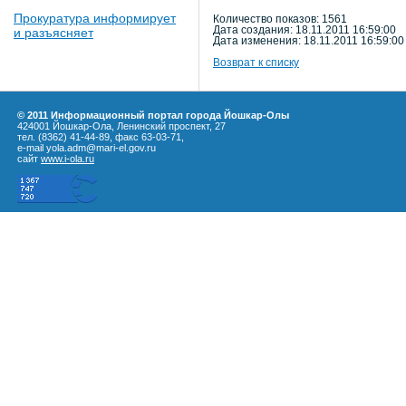
Прокуратура информирует
Количество показов: 1561
Дата создания: 18.11.2011 16:59:00
и разъясняет
Дата изменения: 18.11.2011 16:59:00
Возврат к списку
© 2011 Информационный портал города Йошкар-Олы
424001 Йошкар-Ола, Ленинский проспект, 27
тел. (8362) 41-44-89, факс 63-03-71,
e-mail yola.adm@mari-el.gov.ru
сайт
www.i-ola.ru