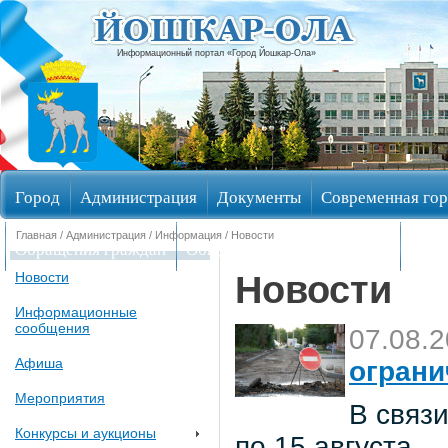
Информационный портал «Город Йошкар-Ола»
Город
Администрация
Документы
Современная гор
Главная
/
Администрация
/
Информация
/ Новости
Обращения граждан
Общественные обсуждения
Изби
Новости
Новости
Информационные
сообщения
07.08.
Афиша
ограни
Мероприятия
В связи
Конкурсы и аукционы
по 15 августа