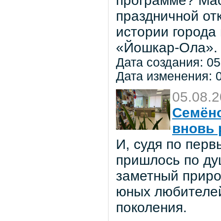
программе? Мас
праздничной от
истории города
«Йошкар-Ола».
Дата создания: 05
Дата изменения: 0
05.08.
Семёно
вновь 
И, судя по пер
пришлось по ду
заметный приро
юных любителей 
поколения.