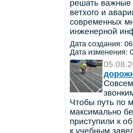
решать важные 
ветхого и авар
современных мн
инженерной инф
Дата создания: 06
Дата изменения: 0
05.08.
дорож
Совсем
звонки
Чтобы путь по 
максимально бе
приступили к о
к учебным заве