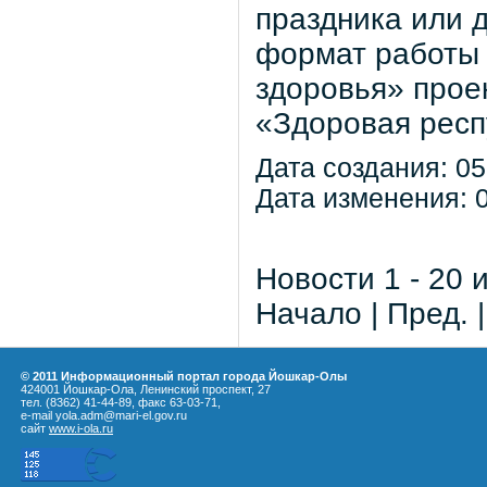
праздника или 
формат работы 
здоровья» прое
«Здоровая респ
Дата создания: 05
Дата изменения: 0
Новости 1 - 20 
Начало | Пред. 
© 2011 Информационный портал города Йошкар-Олы
424001 Йошкар-Ола, Ленинский проспект, 27
тел. (8362) 41-44-89, факс 63-03-71,
e-mail yola.adm@mari-el.gov.ru
сайт
www.i-ola.ru