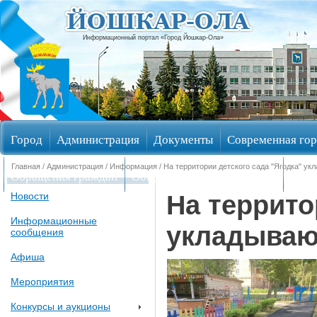
Информационный портал «Город Йошкар-Ола»
Город
Администрация
Документы
Современная гор
Главная
/
Администрация
/
Информация
/ На территории детского сада "Ягодка" у
Обращения граждан
Общественные обсуждения
Изби
На террито
Новости
Информационные
укладываю
сообщения
Афиша
Мероприятия
Конкурсы и аукционы