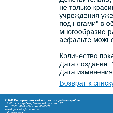
не только краси
учреждения уже 
под ногами" в 
многообразие р
асфальте можно
Количество пок
Дата создания: 
Дата изменения:
Возврат к списк
© 2011 Информационный портал города Йошкар-Олы
424001 Йошкар-Ола, Ленинский проспект, 27
тел. (8362) 41-44-89, факс 63-03-71,
e-mail yola.adm@mari-el.gov.ru
сайт
www.i-ola.ru