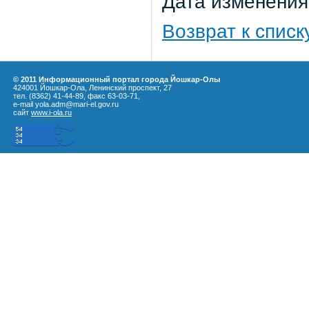
Дата изменения:
Возврат к списк
© 2011 Информационный портал города Йошкар-Олы
424001 Йошкар-Ола, Ленинский проспект, 27
тел. (8362) 41-44-89, факс 63-03-71,
e-mail yola.adm@mari-el.gov.ru
сайт
www.i-ola.ru