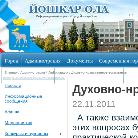
Информационный портал «Город Йошкар-Ола»
Город
Администрация
Документы
Современная гор
Главная
/
Администрация
/
Информация
/ Духовно-нравственное воспитание
Обращения граждан
Общественные обсуждения
Изби
Духовно-н
Новости
Информационные
сообщения
22.11.2011
Афиша
А также взаимо
Мероприятия
этих вопросах б
Конкурсы и аукционы
практической к