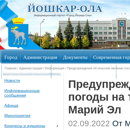
Информационный портал «Город Йошкар-Ола»
Город
Администрация
Документы
Современная гор
Главная
/
Администрация
/
Информация
/ Предупреждение об опасном явлении пог
Обращения граждан
Общественные обсуждения
Изби
Предупреж
Новости
Информационные
погоды на 
сообщения
Афиша
Марий Эл
Мероприятия
02.09.2022
От М
Конкурсы и аукционы