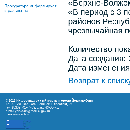
«Верхне-Волжс
Прокуратура информирует
«В период с 3 п
и разъясняет
районов Респуб
чрезвычайная по
Количество пок
Дата создания: 
Дата изменения:
Возврат к списк
© 2011 Информационный портал города Йошкар-Олы
424001 Йошкар-Ола, Ленинский проспект, 27
тел. (8362) 41-44-89, факс 63-03-71,
e-mail yola.adm@mari-el.gov.ru
сайт
www.i-ola.ru