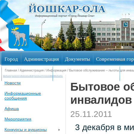
Информационный портал «Город Йошкар-Ола»
Город
Администрация
Документы
Современная гор
Главная
/
Администрация
/
Информация
/ Бытовое обслуживание – льготы для инва
Обращения граждан
Общественные обсуждения
Изби
Бытовое о
Новости
Информационные
инвалидов
сообщения
Афиша
25.11.2011
Мероприятия
3 декабря в ми
Конкурсы и аукционы