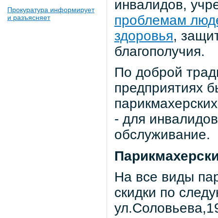
инвалидов, уч
Прокуратура информирует
проблемам люд
и разъясняет
здоровья
, защи
благополучия.
По доброй тради
предприятиях б
парикмахерских
- для инвалидо
обслуживание.
Парикмахерск
На все виды па
скидки по след
ул.Соловьева,1