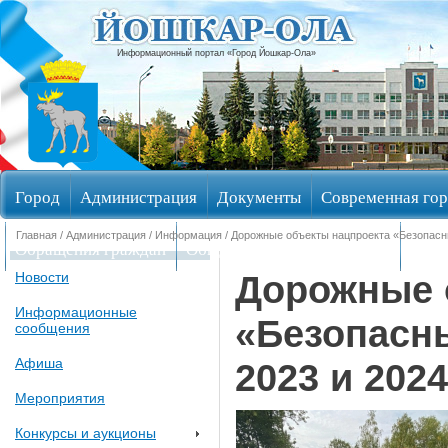
Информационный портал «Город Йошкар-Ола»
Город
Администрация
Документы
Современная гор
Главная
/
Администрация
/
Информация
/ Дорожные объекты нацпроекта «Безопасны
Обращения граждан
Общественные обсуждения
Изби
Дорожные 
Новости
Информационные
«Безопасн
сообщения
Афиша
2023 и 202
Мероприятия
Конкурсы и аукционы