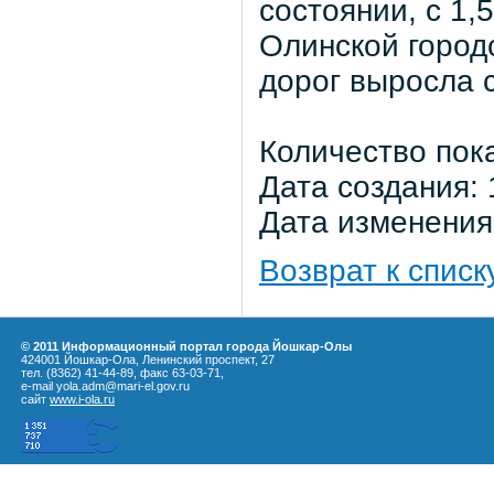
состоянии, с 1,
Олинской городс
дорог выросла с
Количество пок
Дата создания: 
Дата изменения:
Возврат к списк
© 2011 Информационный портал города Йошкар-Олы
424001 Йошкар-Ола, Ленинский проспект, 27
тел. (8362) 41-44-89, факс 63-03-71,
e-mail yola.adm@mari-el.gov.ru
сайт
www.i-ola.ru