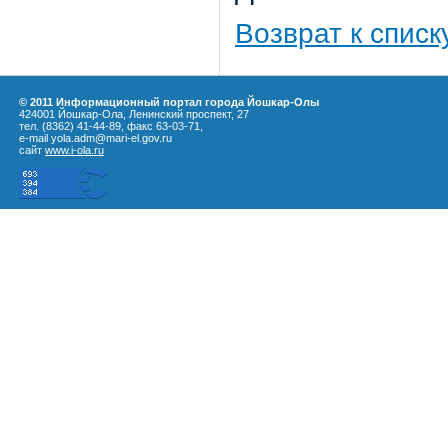
Возврат к списк
© 2011 Информационный портал города Йошкар-Олы
424001 Йошкар-Ола, Ленинский проспект, 27
тел. (8362) 41-44-89, факс 63-03-71,
e-mail yola.adm@mari-el.gov.ru
сайт
www.i-ola.ru