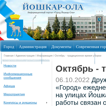
Информационный портал «Город Йошкар-Ола»
Город
Администрация
Документы
Современная гор
Главная
/
Администрация
/
Информация
/ Октябрь - традиционное время уборки
Обращения граждан
Общественные обсуждения
Изби
Октябрь - 
Новости
Информационные
сообщения
06.10.2022
Друж
«Город» ежедне
Афиша
на улицах Йошк
Мероприятия
работы связан 
Конкурсы и аукционы