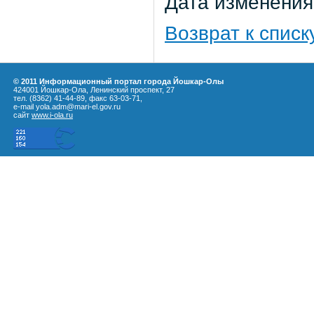
Дата изменения:
Возврат к списк
© 2011 Информационный портал города Йошкар-Олы
424001 Йошкар-Ола, Ленинский проспект, 27
тел. (8362) 41-44-89, факс 63-03-71,
e-mail yola.adm@mari-el.gov.ru
сайт
www.i-ola.ru