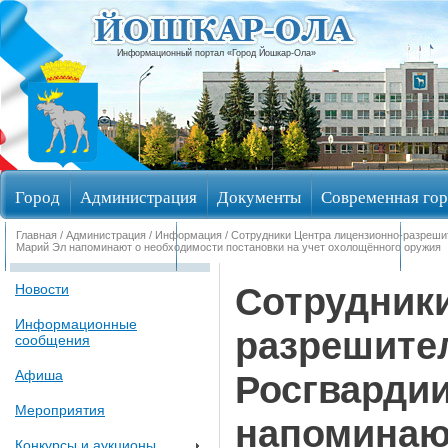
Информационный портал «Город Йошкар-Ола»
Город
Администрация
Документы
Современная гор
Главная
/
Администрация
/
Информация
/ Сотрудники Центра лицензионно-разреши
Обращения граждан
Общественные обсуждения
Изби
Марий Эл напоминают о необходимости постановки на учет охолощённого оружия
Сотрудник
Новости
Информационные
разрешите
сообщения
Афиша
Росгвардии
Мероприятия
напоминаю
Конкурсы и аукционы