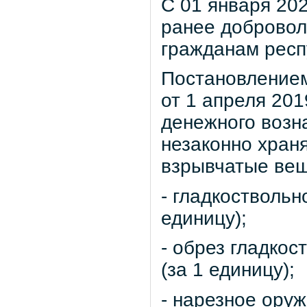
С 01 января 202
ранее добровол
гражданам респ
Постановлением
от 1 апреля 201
денежного возн
незаконно хран
взрывчатые вещ
- гладкоствольн
единицу);
- обрез гладкос
(за 1 единицу);
- нарезное оруж