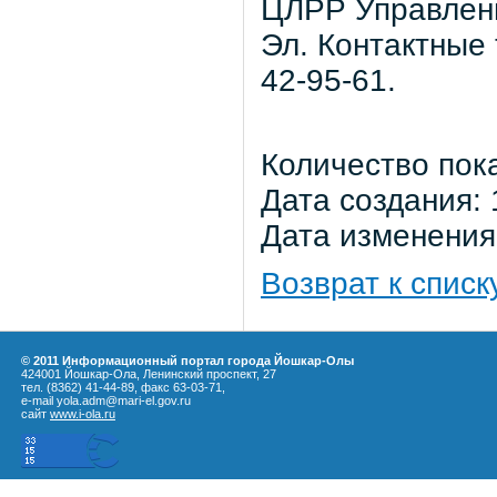
ЦЛРР Управлени
Эл. Контактные 
42-95-61.
Количество пок
Дата создания: 
Дата изменения:
Возврат к списк
© 2011 Информационный портал города Йошкар-Олы
424001 Йошкар-Ола, Ленинский проспект, 27
тел. (8362) 41-44-89, факс 63-03-71,
e-mail yola.adm@mari-el.gov.ru
сайт
www.i-ola.ru