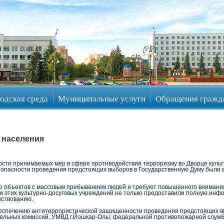
одская среда
Муниципальные услуги
Обращения гражд
 населения
ти принимаемых мер в сфере противодействия терроризму во Дворце культуры
опасности проведения предстоящих выборов в Государственную Думу были вн
о объектов с массовым пребыванием людей и требуют повышенного внимания
и этих культурно-досуговых учреждений не только предоставили полную инф
нствованию.
еспечению антитеррористической защищенности проведения предстоящих вы
ельных комиссий, УМВД г.Йошкар-Олы, федеральной противопожарной службы