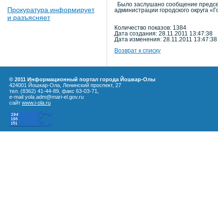
Было заслушано сообщение председа
Прокуратура информирует
администрации городского округа «
и разъясняет
Количество показов: 1384
Дата создания: 28.11.2011 13:47:38
Дата изменения: 28.11.2011 13:47:38
Возврат к списку
© 2011 Информационный портал города Йошкар-Олы
424001 Йошкар-Ола, Ленинский проспект, 27
тел. (8362) 41-44-89, факс 63-03-71,
e-mail yola.adm@mari-el.gov.ru
сайт
www.i-ola.ru