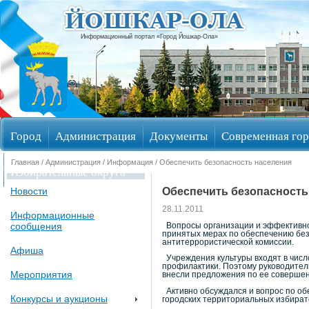
Информационный портал «Город Йошкар-Ола»
Город
Администрация
Документы
Современная гор
Главная
/
Администрация
/
Информация
/ Обеспечить безопасность населения
Избирательные округа
Обеспечить безопасность
Новости
28.11.2011
Информационные
сообщения
Вопросы организации и эффективнос
принятых мерах по обеспечению без
антитеррористической комиссии.
Афиша
Учреждения культуры входят в числ
профилактики. Поэтому руководител
Мероприятия
внесли предложения по ее соверше
Активно обсуждался и вопрос по об
Конкурсы и аукционы
городских территориальных избират