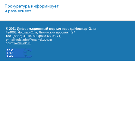
Прокуратура информирует
и разъясняет
© 2011 Информационный портал города Йошкар-Олы
424001 Йошкар-Ола, Ленинский проспект, 27
тел. (8362) 41-44-89, факс 63-03-71,
e-mail yola.adm@mari-el.gov.ru
сайт
www.i-ola.ru