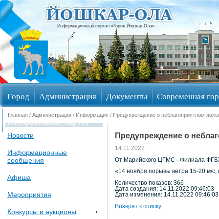
Информационный портал «Город Йошкар-Ола»
Город
Администрация
Документы
Современная гор
Главная
/
Администрация
/
Информация
/ Предупреждение о неблагоприятном явле
Избирательные округа
Предупреждение о неблаг
Новости
14.11.2022
Информационные
сообщения
От Марийского ЦГМС - Филиала ФГБУ
«14 ноября порывы ветра 15-20 м/с,
Афиша
Количество показов: 366
Дата создания: 14.11.2022 09:46:03
Мероприятия
Дата изменения: 14.11.2022 09:46:03
Возврат к списку
Конкурсы и аукционы