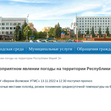
одская среда
Муниципальные услуги
Обращения гражд
нии погоды на территории Республики Марий Эл
оприятном явлении погоды на территории Республики
 «Верхне-Волжское УГМС» 13.11.2022 в 12:30 поступил прогноз:
 ночью местами гололёд, резкое понижение среднесуточной температуры на 6..