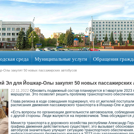
одская среда
Муниципальные услуги
Обращения гражд
р-Олы закупят 50 новых пассажирских автобусов
й Эл для Йошкар-Олы закупят 50 новых пассажирских
22.11.2022
Обновить подвижный состав планируется в I квартале 2023 
маршрутах. Это позволит решить проблему транспортного обеспечения
Глава региона в ходе совещания подчеркнул, что от жителей поступа
расписания движения пассажирского транспорта в Йошкар-Оле и друг
«Есть вопросы по организации деятельности автовокзалов, соблюдени
с другой стороны. Люди жалуются на перевозчиков. Тема обсуждается д
Министр транспорта и дорожного хозяйства республики Александр Ге
графика движения действительно существует, это вызывает обоснова
автобусов значительно улучшит ситуацию транспортного обеспечения. 
инфраструктурного бюджетного кредита в 2023 году запланировано пр