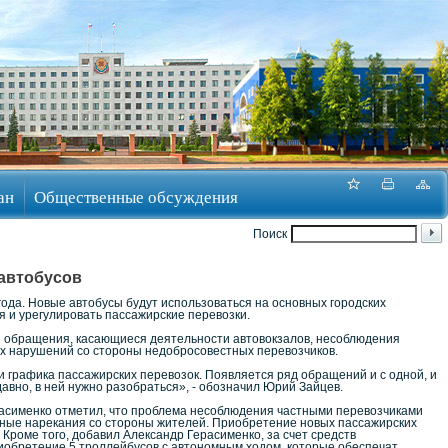
ан
Общественные обсуждения
Поиск
 автобусов
года. Новые автобусы будут использоваться на основных городских
 и урегулировать пассажирские перевозки.
ли обращения, касающиеся деятельности автовокзалов, несоблюдения
их нарушений со стороны недобросовестных перевозчиков.
и графика пассажирских перевозок. Появляется ряд обращений и с одной, и
авно, в ней нужно разобраться», - обозначил Юрий Зайцев.
расименко отметил, что проблема несоблюдения частными перевозчиками
нные нарекания со стороны жителей. Приобретение новых пассажирских
Кроме того, добавил Александр Герасименко, за счет средств
иобретение 5 троллейбусов с автономным ходом, которые обеспечат