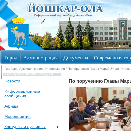
Информационный портал «Город Йошкар-Ола»
Город
Администрация
Документы
Современная гор
Главная
/
Администрация
/
Информация
/ По поручению Главы Марий Эл для Йошка
Избирательные округа
По поручению Главы Мари
Новости
Информационные
сообщения
Афиша
Мероприятия
Конкурсы и аукционы