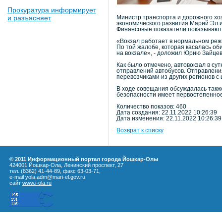
Прокуратура информирует
и разъясняет
Министр транспорта и дорожного хо
экономического развития Марий Эл и
Финансовые показатели показывают 
«Вокзал работает в нормальном режи
По той жалобе, которая касалась об
на вокзале», - доложил Юрию Зайце
Как было отмечено, автовокзал в су
отправлений автобусов. Отправления
перевозчиками из других регионов с
В ходе совещания обсуждалась такж
безопасности имеет первостепенное
Количество показов: 460
Дата создания: 22.11.2022 10:26:39
Дата изменения: 22.11.2022 10:26:39
Возврат к списку
© 2011 Информационный портал города Йошкар-Олы
424001 Йошкар-Ола, Ленинский проспект, 27
тел. (8362) 41-44-89, факс 63-03-71,
e-mail yola.adm@mari-el.gov.ru
сайт
www.i-ola.ru