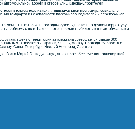
к автомобильной дороги в створе улиц Кирова-Строителей.
построен в рамках реализации индивидуальной программы социально-
ечения комфорта и безопасности пассажиров, водителей и перевозчиков.
-то моменты, которые необходимо учесть, постоянно делаем корректуру.
ень проблему сняли. Разрешается продавать билеты как в автобусе, так и
аршрутам, в день с территории автовокзала совершается свыше 300
нальным: в Чебоксары, Яранск, Казань, Москву. Проводится работа с
Самару, Санкт-Петербург, Нижний Новгород, Саратов.
де. Глава Марий Эл подчеркнул, что вопрос обеспечения транспортной