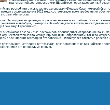
транспортной доступностью мкр. Ширяйково через завершенный участо
зяйства республики рассказал, что автовокзал «Йошкар-Ола», который был 
 введен в эксплуатацию в 2022 году, соответствует всем требованиям обесп
его рентабельность.
ме. Периодически проводим опросы населения о его работе. Если есть какие
илечивания в автобусе, с которой к Вам обращались жители, на сегодняшний д
ву Александр Герасименко.
тки обслуживает около 2 тыс. пассажиров, производится отправление по 45 м
 осуществляются как по межмуниципальным направлениям, так и по межрегио
 целью расширения географии отправлений. Планируется открытие рейсов в 
е деятельность «старого» автовокзала, расположенного на Кокшайском проез
 значение и его необходимо решить.