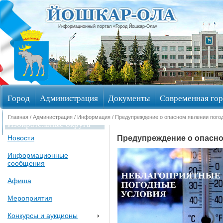
Информационный портал «Город Йошкар-Ола»
Город
Администрация
Документы
Современная гор
Главная
/
Администрация
/
Информация
/ Предупреждение о опасном явлении пого
Избирательные округа
Предупреждение о опасно
Новости
Информационные
сообщения
Афиша
Мероприятия
Конкурсы и аукционы