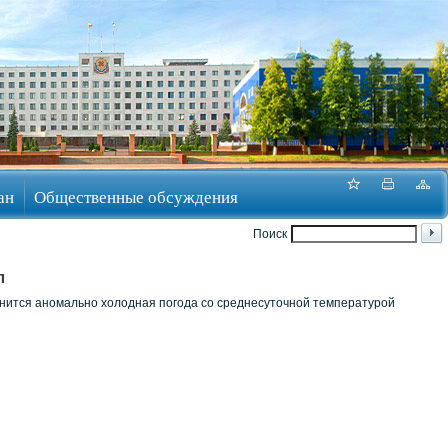
ан
Общественные обсуждения
Поиск
л
анится аномально холодная погода со среднесуточной температурой