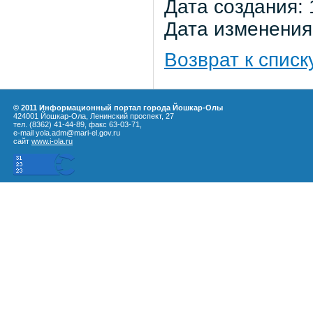
Дата создания: 
Дата изменения:
Возврат к списк
© 2011 Информационный портал города Йошкар-Олы
424001 Йошкар-Ола, Ленинский проспект, 27
тел. (8362) 41-44-89, факс 63-03-71,
e-mail yola.adm@mari-el.gov.ru
сайт
www.i-ola.ru