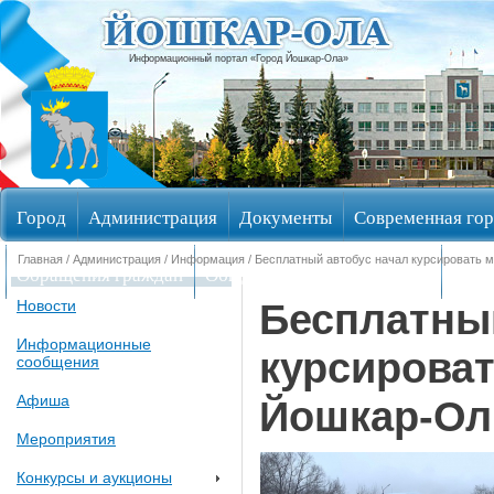
Информационный портал «Город Йошкар-Ола»
Город
Администрация
Документы
Современная гор
Главная
/
Администрация
/
Информация
/ Бесплатный автобус начал курсировать
Обращения граждан
Общественные обсуждения
Изби
Бесплатны
Новости
Информационные
курсирова
сообщения
Афиша
Йошкар-О
Мероприятия
Конкурсы и аукционы