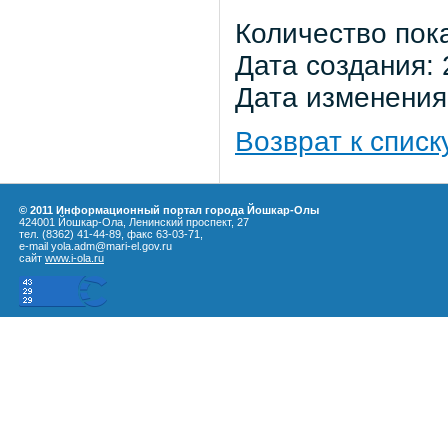
Количество пок
Дата создания: 
Дата изменения:
Возврат к списк
© 2011 Информационный портал города Йошкар-Олы
424001 Йошкар-Ола, Ленинский проспект, 27
тел. (8362) 41-44-89, факс 63-03-71,
e-mail yola.adm@mari-el.gov.ru
сайт
www.i-ola.ru