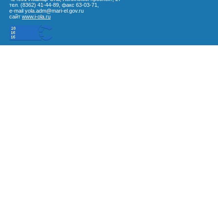
тел. (8362) 41-44-89, факс 63-03-71,
e-mail yola.adm@mari-el.gov.ru
сайт
www.i-ola.ru