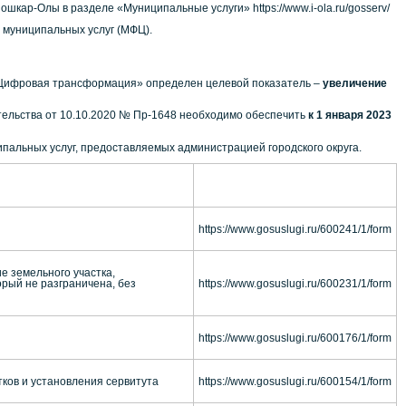
ар-Олы в разделе «Муниципальные услуги» https://www.i-ola.ru/gosserv/
 муниципальных услуг (МФЦ).
 «Цифровая трансформация» определен целевой показатель –
увеличение
тельства от 10.10.2020 № Пр-1648 необходимо обеспечить
к 1 января 2023
ипальных услуг, предоставляемых администрацией городского округа.
https://www.gosuslugi.ru/600241/1/form
е земельного участка,
орый не разграничена, без
https://www.gosuslugi.ru/600231/1/form
https://www.gosuslugi.ru/600176/1/form
ков и установления сервитута
https://www.gosuslugi.ru/600154/1/form