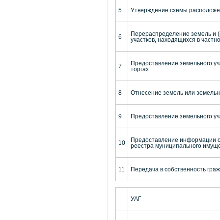
5
Утверждение схемы расположен
Перераспределение земель и (
6
участков, находящихся в частн
Предоставление земельного уча
7
торгах
8
Отнесение земель или земельны
9
Предоставление земельного уча
Предоставление информации об
10
реестра муниципального имущ
11
Передача в собственность гр
УАГ