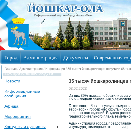
Информационный портал «Город Йошкар-Ола»
Город
Администрация
Документы
Современная гор
Главная
/
Администрация
/
Информация
/ 35 тысяч йошкаролинцев получили 68 тыс
Избирательные округа
35 тысяч йошкаролинцев 
Новости
03.02.2023
Информационные
сообщения
Из них 39% граждан обратились за ус
15% – подали заявления о зачислени
Афиша
Также востребованы услуги: выдача
территории городского округа «Горо
зеленых насаждений, Выдача разреш
Мероприятия
градостроительного плана земельного
Администрация города предоставляе
Конкурсы и аукционы
и культура, жилищные отношения, ре