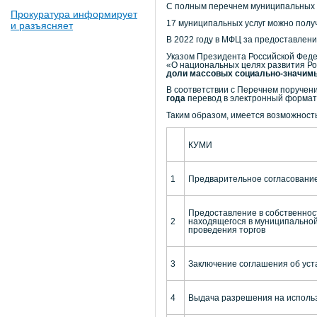
С полным перечнем муниципальных у
Прокуратура информирует
17 муниципальных услуг можно полу
и разъясняет
В 2022 году в МФЦ за предоставлени
Указом Президента Российской Феде
«О национальных целях развития Ро
доли массовых социально-значимых
В соответствии с Перечнем поручен
года
перевод в электронный формат 
Таким образом, имеется возможность
КУМИ
1
Предварительное согласование
Предоставление в собственност
2
находящегося в муниципальной 
проведения торгов
3
Заключение соглашения об уст
4
Выдача разрешения на использ