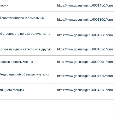
итории
https://www.gosuslugi.ru/600141/1/form
 собственности, и земельных
https://www.gosuslugi.ru/600130/1/form
бственность не разграничена, на
https://www.gosuslugi.ru/600136/1/form
тков из одной категории в другую
https://www.gosuslugi.ru/600161/1/form
 собственность бесплатно
https://www.gosuslugi.ru/600209/1/form
едерации, об объектах учета из
https://www.gosuslugi.ru/600452/2/form
лищного фонда)
https://www.gosuslugi.ru/600451/1/form