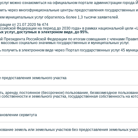
слуг можно ознакомиться на официальном портале администрации города Йошк
чить через многофункциональные центры предоставления государственных и
ем муниципальных услуг обратилось более 1,3 тысячи заявителей.
рации от 21.07.2020 № 474
ссийской Федерации на период до 2030 года» в рамках национальной цели
 услуг, доступных в электроном виде, до 95%.
ий Президента Российской Федерации по итогам совещания с членами Прави
массовых социально значимых государственных и муниципальных услуг.
 получить в электронном виде через Портал государственных услуг 45 муниц
 предоставления земельного участка
ь, аренду, постоянное (бессрочное) пользование, безвозмездное пользовани
собственности и земельного участка, государственная собственность на кот
ановлении сервитута
ование земель или земельных участков без предоставления земельных участ