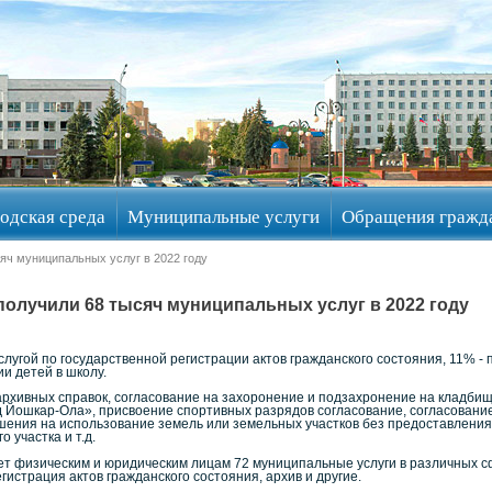
одская среда
Муниципальные услуги
Обращения гражд
яч муниципальных услуг в 2022 году
получили 68 тысяч муниципальных услуг в 2022 году
лугой по государственной регистрации актов гражданского состояния, 11% - 
и детей в школу.
 архивных справок, согласование на захоронение и подзахронение на кладб
д Йошкар-Ола», присвоение спортивных разрядов согласование, согласование
ения на использование земель или земельных участков без предоставления 
 участка и т.д.
т физическим и юридическим лицам 72 муниципальные услуги в различных 
гистрация актов гражданского состояния, архив и другие.