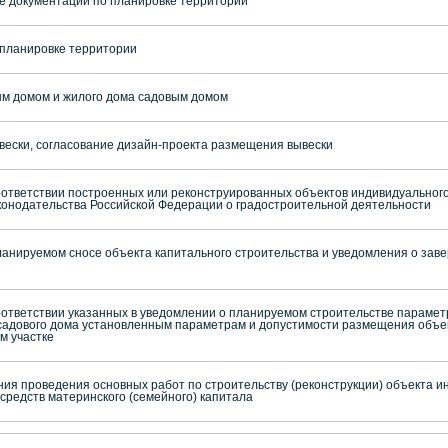
е документации по планировке территории
 планировке территории
ым домом и жилого дома садовым домом
ески, согласование дизайн-проекта размещения вывески
ответствии построенных или реконструированных объектов индивидуального
конодательства Российской Федерации о градостроительной деятельности
анируемом сносе объекта капитального строительства и уведомления о зав
ответствии указанных в уведомлении о планируемом строительстве парамет
садового дома установленным параметрам и допустимости размещения объе
м участке
ния проведения основных работ по строительству (реконструкции) объекта 
средств материнского (семейного) капитала