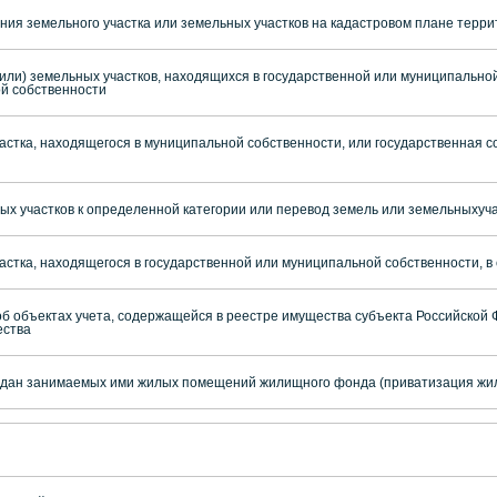
ия земельного участка или земельных участков на кадастровом плане терр
или) земельных участков, находящихся в государственной или муниципальной
ой собственности
стка, находящегося в муниципальной собственности, или государственная со
х участков к определенной категории или перевод земель или земельныхучас
стка, находящегося в государственной или муниципальной собственности, в
 объектах учета, содержащейся в реестре имущества субъекта Российской Ф
ества
аждан занимаемых ими жилых помещений жилищного фонда (приватизация жи