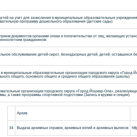
детей на учет для зачисления в муниципальные образовательные учреждени
ательную программу дошкольного образования (детские сады)
рием документов органами опеки и попечительства от лиц, желающих устано
ршеннолетним гражданином
льное обслуживание детей-сирот, безнадзорных детей, детей, оставшихся б
 в муниципальные образовательные организации городского округа «Город Й
ного общего, основного общего и среднего общего образования (школы)
вательные организации городского округа «Город Йошкар-Ола», реализующ
, а также программы спортивной подготовки (Запись в кружки и секции)
Архив
34
Выдача архивных справок, архивных копий и архивных выписок
htt