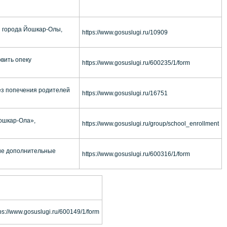
я города Йошкар-Олы,
https://www.gosuslugi.ru/10909
вить опеку
https://www.gosuslugi.ru/600235/1/form
ез попечения родителей
https://www.gosuslugi.ru/16751
ошкар-Ола»,
https://www.gosuslugi.ru/group/school_enrollment
ие дополнительные
https://www.gosuslugi.ru/600316/1/form
ps://www.gosuslugi.ru/600149/1/form