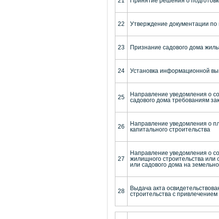
21
Принятие решения о подготовк
22
Утверждение документации по
23
Признание садового дома жил
24
Установка информационной выв
Направление уведомления о со
25
садового дома требованиям за
Направление уведомления о пл
26
капитального строительства
Направление уведомления о со
27
жилищного строительства или 
или садового дома на земельно
Выдача акта освидетельствова
28
строительства с привлечением 