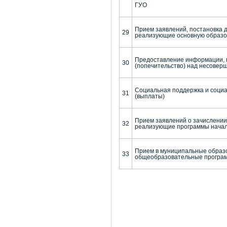
ГУО
Прием заявлений, постановка 
29
реализующие основную образов
Предоставление информации, п
30
(попечительство) над несове
Социальная поддержка и социа
31
(выплаты)
Прием заявлений о зачислении
32
реализующие программы началь
Прием в муниципальные образо
33
общеобразовательные программы