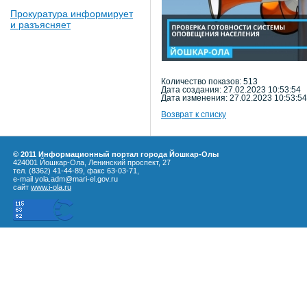
Прокуратура информирует
и разъясняет
Количество показов: 513
Дата создания: 27.02.2023 10:53:54
Дата изменения: 27.02.2023 10:53:54
Возврат к списку
© 2011 Информационный портал города Йошкар-Олы
424001 Йошкар-Ола, Ленинский проспект, 27
тел. (8362) 41-44-89, факс 63-03-71,
e-mail yola.adm@mari-el.gov.ru
сайт
www.i-ola.ru