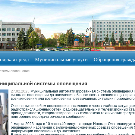
одская среда
Муниципальные услуги
Обращения гражд
истемы оповещения
муниципальной системы оповещения
27.02.2023
Муниципальная автоматизированная система оповещения 
сигналов оповещения до населения об опасностях, возникающих при ве
возникновения или возникновении чрезвычайных ситуаций природного 
Основным способом оповещения населения в чрезвычайных ситуациях
радиотрансляционных сетей, радиовещательных и телевизионных ста
принадлежности, специализированных комплексов технических средств
повторение передачи речевого сообщения.
1 марта 2023 года в 10 часов 40 минут в городе Йошкар-Ола планиру
оповещения населения с включением оконечных средств оповещения (
информации оповещения до населения.
В ходе проведения оповещения населения республики будут задейство