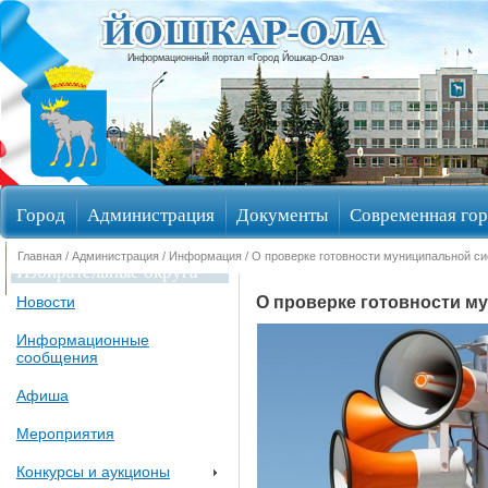
Информационный портал «Город Йошкар-Ола»
Город
Администрация
Документы
Современная гор
Главная
/
Администрация
/
Информация
/ О проверке готовности муниципальной с
Избирательные округа
О проверке готовности 
Новости
Информационные
сообщения
Афиша
Мероприятия
Конкурсы и аукционы