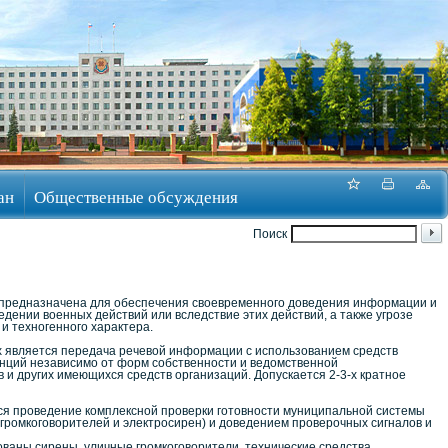
ан
Общественные обсуждения
Поиск
предназначена для обеспечения своевременного доведения информации и
дении военных действий или вследствие этих действий, а также угрозе
и техногенного характера.
 является передача речевой информации с использованием средств
нций независимо от форм собственности и ведомственной
 и других имеющихся средств организаций. Допускается 2-3-х кратное
ется проведение комплексной проверки готовности муниципальной системы
громкоговорителей и электросирен) и доведением проверочных сигналов и
ваны сирены, уличные громкоговорители, технические средства