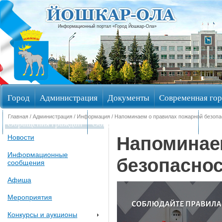
Информационный портал «Город Йошкар-Ола»
Город
Администрация
Документы
Современная гор
Главная
/
Администрация
/
Информация
/ Напоминаем о правилах пожарной безопа
Обращения граждан
Общественные обсуждения
Изби
Напоминае
Новости
Информационные
безопаснос
сообщения
Афиша
Мероприятия
Конкурсы и аукционы