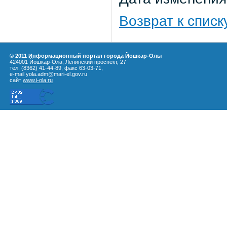
Возврат к списк
© 2011 Информационный портал города Йошкар-Олы
424001 Йошкар-Ола, Ленинский проспект, 27
тел. (8362) 41-44-89, факс 63-03-71,
e-mail yola.adm@mari-el.gov.ru
сайт
www.i-ola.ru