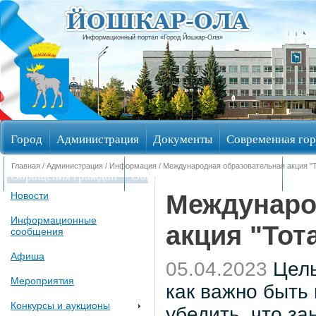
Информационный портал «Город Йошкар-Ола»
Город
Администрация
Документы
Современная гор
Главная
/
Администрация
/
Информация
/ Международная образовательная акция "Т
Обращения граждан
Общественные обсуждения
Изби
Междунаро
Новости
Информационные
акция "Тот
сообщения
Афиша
05.04.2023
Цель
Мероприятия
как важно быть
Конкурсы и аукционы
убедить, что з