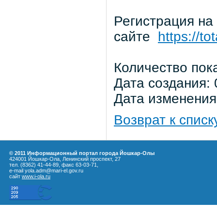
Регистрация на
сайте
https://tot
Количество пок
Дата создания: 
Дата изменения:
Возврат к списк
© 2011 Информационный портал города Йошкар-Олы
424001 Йошкар-Ола, Ленинский проспект, 27
тел. (8362) 41-44-89, факс 63-03-71,
e-mail yola.adm@mari-el.gov.ru
сайт
www.i-ola.ru