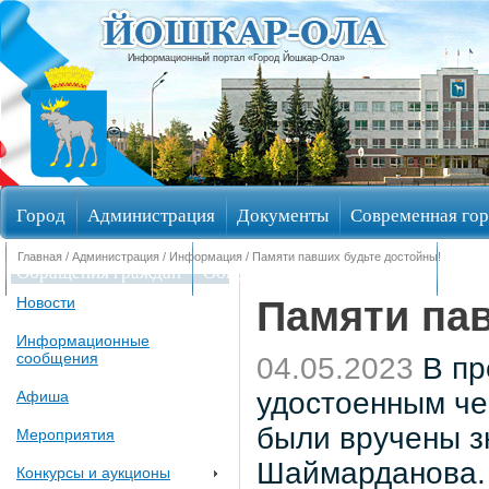
Информационный портал «Город Йошкар-Ола»
Город
Администрация
Документы
Современная гор
Главная
/
Администрация
/
Информация
/ Памяти павших будьте достойны!
Обращения граждан
Общественные обсуждения
Изби
Памяти па
Новости
Информационные
сообщения
04.05.2023
В пр
удостоенным че
Афиша
были вручены з
Мероприятия
Шаймарданова.
Конкурсы и аукционы