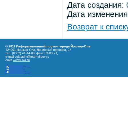
Дата создания: 
Дата изменения:
Возврат к списк
© 2011 Информационный портал города Йошкар-Олы
424001 Йошкар-Ола, Ленинский проспект, 27
тел. (8362) 41-44-89, факс 63-03-71,
e-mail yola.adm@mari-el.gov.ru
сайт
www.i-ola.ru