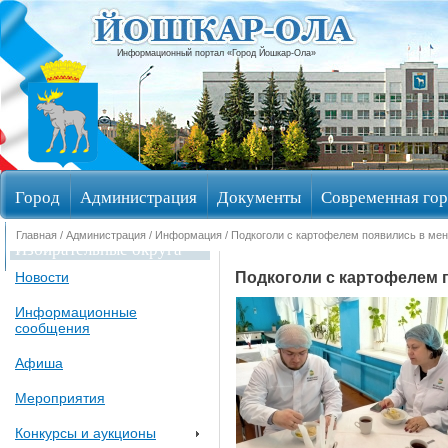
Информационный портал «Город Йошкар-Ола»
Город
Администрация
Документы
Современная гор
Главная
/
Администрация
/
Информация
/ Подкоголи с картофелем появились в м
Избирательные округа
Подкоголи с картофелем
Новости
Информационные
сообщения
Афиша
Мероприятия
Конкурсы и аукционы