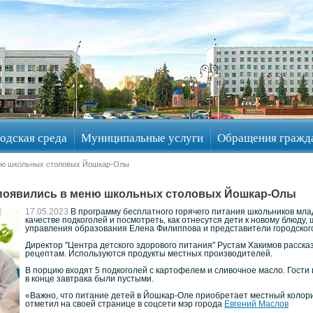
одская среда
Муниципальные услуги
Обращения гражд
еню школьных столовых Йошкар-Олы
 появились в меню школьных столовых Йошкар-Олы
17.05.2023
В программу бесплатного горячего питания школьников мла
качестве подкоголей и посмотреть, как отнесутся дети к новому блюду,
управления образования Елена Филиппова и представители городского
Директор "Центра детского здорового питания" Рустам Хакимов расска
рецептам. Используются продукты местных производителей.
В порцию входят 5 подкоголей с картофелем и сливочное масло. Гости 
в конце завтрака были пустыми.
«Важно, что питание детей в Йошкар-Оле приобретает местный колори
отметил на своей странице в соцсети мэр города
Евгений Маслов