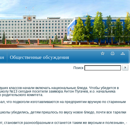
ан
Общественные обсуждения
Поиск
дших классов начали включать национальные блюда. Чтобы убедится в
 школу №13 сегодня посетили заммэра Антон Пугачев, и.о. начальника
 родительского комитета.
зал, что подкоголи изготавливаются на предприятии вручную по старинным
школы убедились, детям пришлось по вкусу новое блюдо, почти все тарелки
т, становится разнообразным и останется таким же вкусным и полезным», -