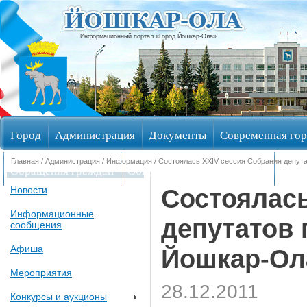
Информационный портал «Город Йошкар-Ола»
Город
Администрация
Документы
Современная гор
Главная
/
Администрация
/
Информация
/ Состоялась XXIV сессия Собрания депута
Обращения граждан
Общественные обсуждения
Изби
Состоялась
Новости
Информационные
депутатов 
сообщения
Афиша
Йошкар-Ол
Мероприятия
28.12.2011
Конкурсы и аукционы