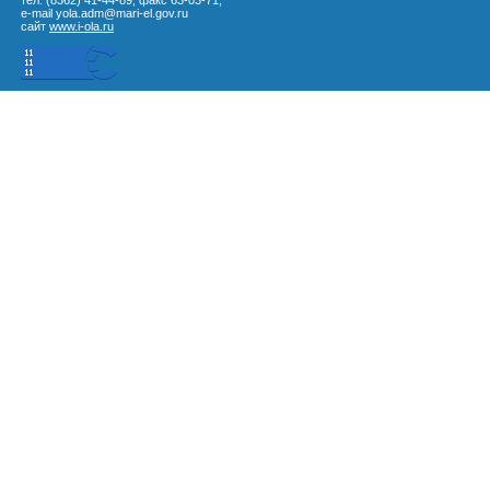
тел. (8362) 41-44-89, факс 63-03-71,
e-mail yola.adm@mari-el.gov.ru
сайт
www.i-ola.ru