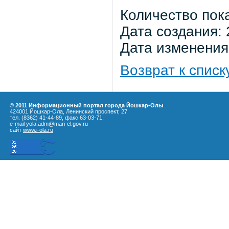
Количество пок
Дата создания: 
Дата изменения:
Возврат к списк
© 2011 Информационный портал города Йошкар-Олы
424001 Йошкар-Ола, Ленинский проспект, 27
тел. (8362) 41-44-89, факс 63-03-71,
e-mail yola.adm@mari-el.gov.ru
сайт
www.i-ola.ru