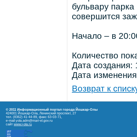
бульвару парка
совершится заж
Начало – в 20:0
Количество пок
Дата создания: 
Дата изменения:
Возврат к списк
© 2011 Информационный портал города Йошкар-Олы
424001 Йошкар-Ола, Ленинский проспект, 27
тел. (8362) 41-44-89, факс 63-03-71,
e-mail yola.adm@mari-el.gov.ru
сайт
www.i-ola.ru