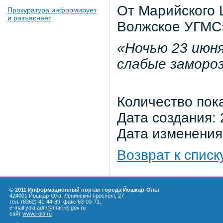
От Марийского
Прокуратура информирует
и разъясняет
Волжское УГМС»
«Ночью 23 июн
слабые замороз
Количество пок
Дата создания: 
Дата изменения:
Возврат к списк
© 2011 Информационный портал города Йошкар-Олы
424001 Йошкар-Ола, Ленинский проспект, 27
тел. (8362) 41-44-89, факс 63-03-71,
e-mail yola.adm@mari-el.gov.ru
сайт
www.i-ola.ru