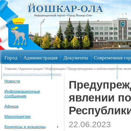
Информационный портал «Город Йошкар-Ола»
Город
Администрация
Документы
Современная гор
Главная
/
Администрация
/
Информация
/ Предупреждение о неблагоприятном явле
Обращения граждан
Общественные обсуждения
Изби
Предупреж
Новости
Информационные
явлении по
сообщения
Афиша
Республик
Мероприятия
22.06.2023
Конкурсы и аукционы