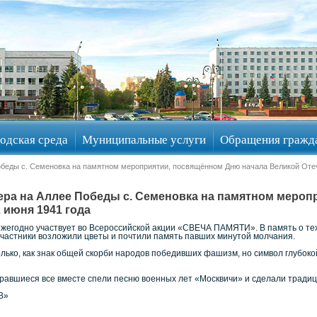
одская среда
Муниципальные услуги
Обращения гражд
обеды с. Семеновка на памятном мероприятии, посвящённом Дню начала Великой Отеч
чера на Аллее Победы с. Семеновка на памятном меро
 июня 1941 года
жегодно участвует во Всероссийской акции «СВЕЧА ПАМЯТИ». В память о тех,
участники возложили цветы и почтили память павших минутой молчания.
олько, как знак общей скорби народов победивших фашизм, но символ глубоко
равшиеся все вместе спели песню военных лет «Москвичи» и сделали тради
В»