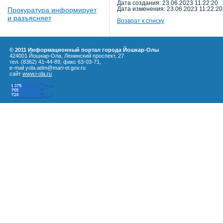
Дата создания: 23.06.2023 11:22:20
Прокуратура информирует
Дата изменения: 23.06.2023 11:22:20
и разъясняет
Возврат к списку
© 2011 Информационный портал города Йошкар-Олы
424001 Йошкар-Ола, Ленинский проспект, 27
тел. (8362) 41-44-89, факс 63-03-71,
e-mail yola.adm@mari-el.gov.ru
сайт
www.i-ola.ru