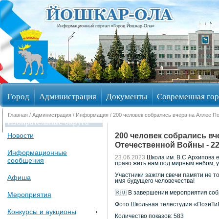
Информационный портал «Город Йошкар-Ола»
Город
Администрация
Документы
Современная гор
Главная
/
Администрация
/
Информация
/ 200 человек собрались вчера на Аллее П
Избирательные округа
200 человек собрались в
Новости
Отечественной Войны - 22
Информационные
23.06.2023
Школа им. В.С.Архипова е
сообщения
право жить нам под мирным небом, 
Участники зажгли свечи памяти не т
Афиша
имя будущего человечества!
🇷🇺 В завершении мероприятия соб
Мероприятия
Фото Школьная телестудия «ПозиТи
Конкурсы и аукционы
Количество показов: 583