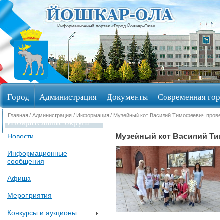
Информационный портал «Город Йошкар-Ола»
Город
Администрация
Документы
Современная гор
Главная
/
Администрация
/
Информация
/ Музейный кот Василий Тимофеевич прове
Избирательные округа
Музейный кот Василий Ти
Новости
Информационные
сообщения
Афиша
Мероприятия
Конкурсы и аукционы