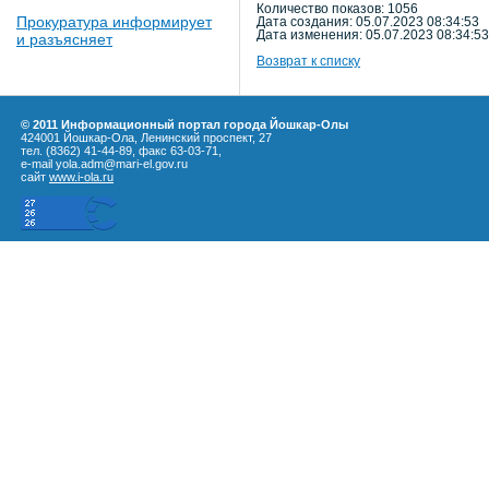
Количество показов: 1056
Прокуратура информирует
Дата создания: 05.07.2023 08:34:53
Дата изменения: 05.07.2023 08:34:53
и разъясняет
Возврат к списку
© 2011 Информационный портал города Йошкар-Олы
424001 Йошкар-Ола, Ленинский проспект, 27
тел. (8362) 41-44-89, факс 63-03-71,
e-mail yola.adm@mari-el.gov.ru
сайт
www.i-ola.ru