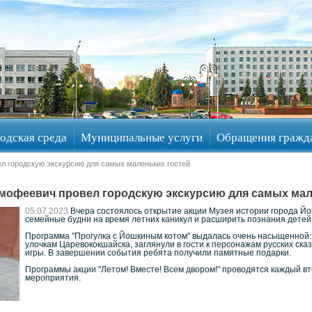
одская среда
Муниципальные услуги
Обращения гражд
л городскую экскурсию для самых маленьких гостей
мофеевич провел городскую экскурсию для самых мал
05.07.2023
Вчера состоялось открытие акции Музея истории города Йош
семейные будни на время летних каникул и расширить познания детей 
Программа "Прогулка с Йошкиным котом" выдалась очень насыщенной: 
улочкам Царевококшайска, заглянули в гости к персонажам русских ска
игры. В завершении события ребята получили памятные подарки.
Программы акции "Летом! Вместе! Всем двором!" проводятся каждый вт
мероприятия.